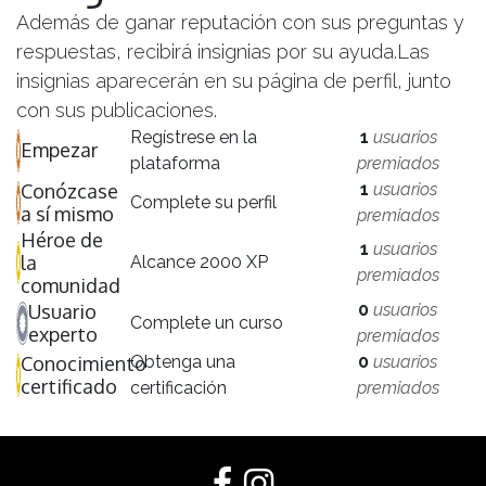
Además de ganar reputación con sus preguntas y
respuestas, recibirá insignias por su ayuda.
Las
insignias aparecerán en su página de perfil, junto
con sus publicaciones.
Regístrese en la
1
usuarios
Empezar
plataforma
premiados
Conózcase
1
usuarios
Complete su perfil
a sí mismo
premiados
Héroe de
1
usuarios
la
Alcance 2000 XP
premiados
comunidad
Usuario
0
usuarios
Complete un curso
experto
premiados
Conocimiento
Obtenga una
0
usuarios
certificado
certificación
premiados