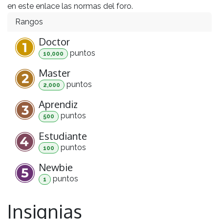
en este enlace las normas del foro.
Rangos
Doctor
punto
s
10,000
Master
punto
s
2,000
Aprendiz
punto
s
500
Estudiante
punto
s
100
Newbie
punto
s
1
Insignias