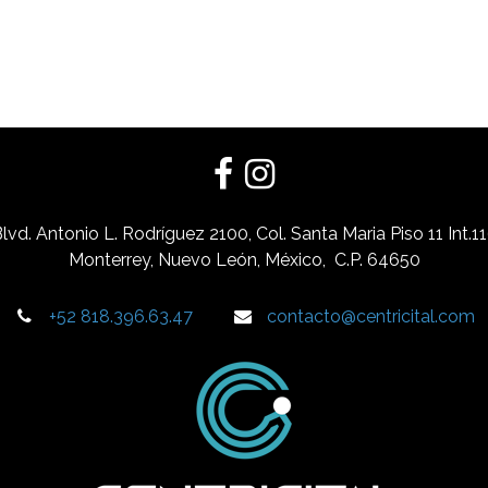
lvd. Antonio L. Rodríguez 2100
,
Col. Santa Maria Piso 11 Int.1
Monterrey, Nuevo León, México
,
C.P. 64650
+52 818.396.63.47
contacto@centricital.com